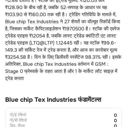
-0.44
दर्शाता है। स्टॉक की इंट्राडे मूवमेंट ₹
120.05
और
₹
128.90
के बीच रही है, जबकि 52‑सप्ताह के आधार पर यह
₹
103.90
से ₹
160.00
तक रही है। ट्रेडिंग गतिविधि के मामले में,
Blue chip Tex Industries
ने
27
शेयरों का वॉल्यूम रिकॉर्ड किया
है, जिसका मार्केट कैपिटलाइज़ेशन ₹
1970500
है। स्टॉक की एवरेज
ट्रेडेड प्राइस ₹
12054
है, जबकि लास्ट ट्रेडेड क्वांटिटी एट लास्ट
ट्रेडेड प्राइस (LTQ@LTP)
1
,
12445
रही। यह स्टॉक ₹
99.6-
149.3
की सर्किट रेंज में ट्रेड करता है, और आज का कारोबार मूल्य
₹
3254.58
है। दिन के लिए डिलीवरी परसेंटेज
98.31
% रही। इसके
अतिरिक्त,
Blue chip Tex Industries
वर्तमान में
GSM :
Stage 0
फ्रेमवर्क के तहत आता है और
1
के मार्केट लॉट साइज़ में
ट्रेड करता
Blue chip Tex Industries
फंडामेंटल्स
पी/ई रेशियो
0
पी/बी रेशियो
0
डिव. यील्ड
0