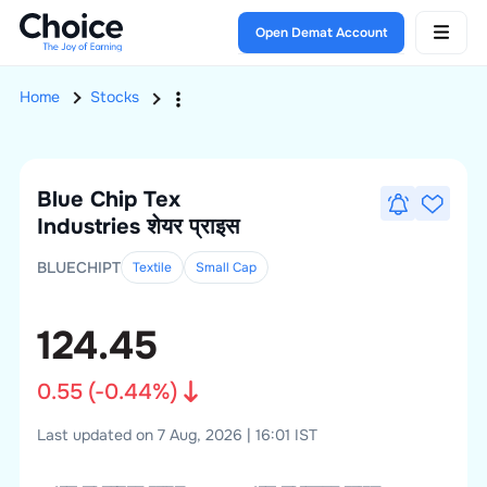
Open Demat Account
Home
Stocks
Blue Chip Tex
Industries
शेयर प्राइस
BLUECHIPT
Textile
Small
Cap
124.45
0.55
(
-0.44
%)
Last updated on 7 Aug, 2026 | 16:01 IST