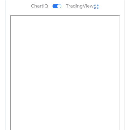
ChartIQ
TradingView