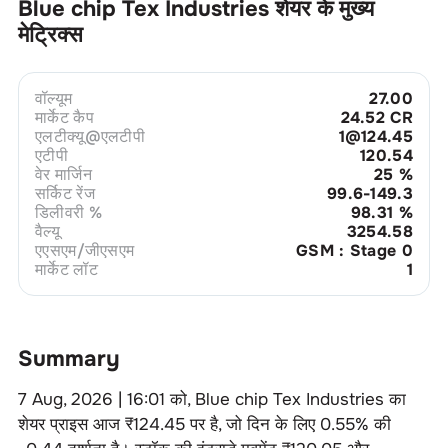
Blue chip Tex Industries
शेयर के मुख्य
मेट्रिक्स
वॉल्यूम
27.00
मार्केट कैप
24.52 CR
एलटीक्यू@एलटीपी
1@124.45
एटीपी
120.54
वेर मार्जिन
25
%
सर्किट रेंज
99.6-149.3
डिलीवरी %
98.31
%
वैल्यू
3254.58
एएसएम/जीएसएम
GSM : Stage 0
मार्केट लॉट
1
Summary
7 Aug, 2026 | 16:01
को,
Blue chip Tex Industries
का
शेयर प्राइस आज ₹
124.45
पर है, जो दिन के लिए
0.55
% की