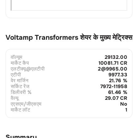
Voltamp Transformers
शेयर के मुख्य मेट्रिक्स
वॉल्यूम
29132.00
मार्केट कैप
10081.71 CR
एलटीक्यू@एलटीपी
2@9965.00
एटीपी
9977.33
वेर मार्जिन
21.76
%
सर्किट रेंज
7972-11958
डिलीवरी %
61.46
%
वैल्यू
29.07 CR
एएसएम/जीएसएम
No
मार्केट लॉट
1
Summary