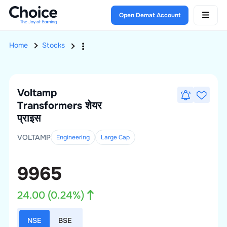
Open Demat Account
Home
Stocks
Voltamp
Transformers
शेयर
प्राइस
VOLTAMP
Engineering
Large
Cap
9965
24.00
(
0.24
%)
NSE
BSE