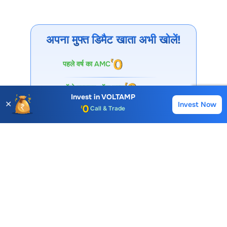
Voltamp Transformers
शेयर का 52 सप्ताह का उच्चतम और न्यूनतम
मूल्य
12863.00
और
6666.00
है। ये मूल्य मूल्य सीमाएं, ट्रेडिंग रेंज,
अस्थिरता, संभावित सपोर्ट/रेजिस्टेंस और मूल्य गति को दर्शाते हैं।
अपना मुफ्त डिमैट खाता अभी खोलें!
Account Opening Fee
पहले वर्ष का AMC
AMC for 1st Year
ऑटो स्क्वायर-ऑफ शुल्क
Auto Square Off Charges
Invest in
VOLTAMP
✕
Invest Now
Buy
Sell
Call & Trade
कॉल और ट्रेड शुल्क
I agree & accept
T&C
Open Account
30 लाख+ डाउनलोड
विशेषज्ञों द्वारा समर्थित