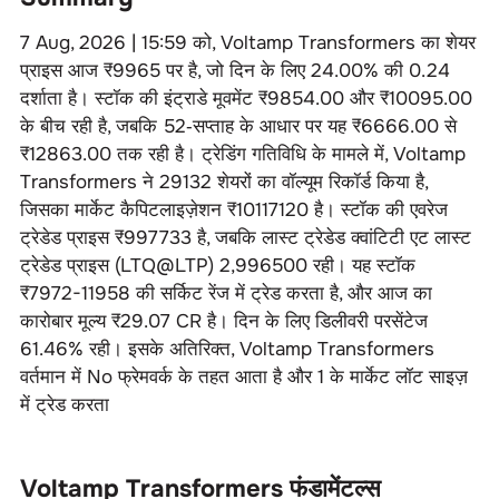
7 Aug, 2026 | 15:59
को,
Voltamp Transformers
का शेयर
प्राइस आज ₹
9965
पर है, जो दिन के लिए
24.00
% की
0.24
दर्शाता है। स्टॉक की इंट्राडे मूवमेंट ₹
9854.00
और ₹
10095.00
के बीच रही है, जबकि 52‑सप्ताह के आधार पर यह ₹
6666.00
से
₹
12863.00
तक रही है। ट्रेडिंग गतिविधि के मामले में,
Voltamp
Transformers
ने
29132
शेयरों का वॉल्यूम रिकॉर्ड किया है,
जिसका मार्केट कैपिटलाइज़ेशन ₹
10117120
है। स्टॉक की एवरेज
ट्रेडेड प्राइस ₹
997733
है, जबकि लास्ट ट्रेडेड क्वांटिटी एट लास्ट
ट्रेडेड प्राइस (LTQ@LTP)
2
,
996500
रही। यह स्टॉक
₹
7972-11958
की सर्किट रेंज में ट्रेड करता है, और आज का
कारोबार मूल्य ₹
29.07 CR
है। दिन के लिए डिलीवरी परसेंटेज
61.46
% रही। इसके अतिरिक्त,
Voltamp Transformers
वर्तमान में
No
फ्रेमवर्क के तहत आता है और
1
के मार्केट लॉट साइज़
में ट्रेड करता
Voltamp Transformers
फंडामेंटल्स