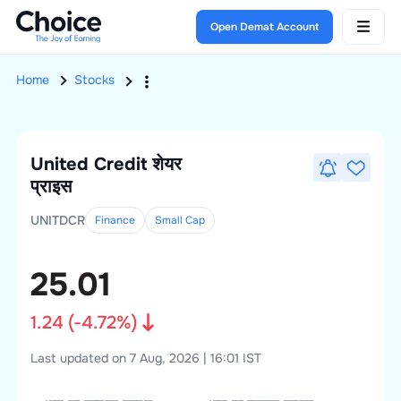
Open Demat Account
Home
Stocks
United Credit
शेयर
प्राइस
UNITDCR
Finance
Small
Cap
25.01
1.24
(
-4.72
%)
Last updated on 7 Aug, 2026 | 16:01 IST