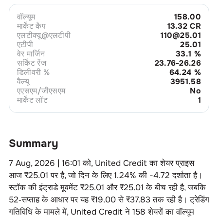
वॉल्यूम
158.00
मार्केट कैप
13.32 CR
एलटीक्यू@एलटीपी
110@25.01
एटीपी
25.01
वेर मार्जिन
33.1
%
सर्किट रेंज
23.76-26.26
डिलीवरी %
64.24
%
वैल्यू
3951.58
एएसएम/जीएसएम
No
मार्केट लॉट
1
Summary
7 Aug, 2026 | 16:01
को,
United Credit
का शेयर प्राइस
आज ₹
25.01
पर है, जो दिन के लिए
1.24
% की
-4.72
दर्शाता है।
स्टॉक की इंट्राडे मूवमेंट ₹
25.01
और ₹
25.01
के बीच रही है, जबकि
52‑सप्ताह के आधार पर यह ₹
19.00
से ₹
37.83
तक रही है। ट्रेडिंग
गतिविधि के मामले में,
United Credit
ने
158
शेयरों का वॉल्यूम