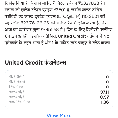
रिकॉर्ड किया है, जिसका मार्केट कैपिटलाइज़ेशन ₹
5327823
है।
स्टॉक की एवरेज ट्रेडेड प्राइस ₹
2501
है, जबकि लास्ट ट्रेडेड
क्वांटिटी एट लास्ट ट्रेडेड प्राइस (LTQ@LTP)
110
,
2501
रही।
यह स्टॉक ₹
23.76-26.26
की सर्किट रेंज में ट्रेड करता है, और
आज का कारोबार मूल्य ₹
3951.58
है। दिन के लिए डिलीवरी परसेंटेज
64.24
% रही। इसके अतिरिक्त,
United Credit
वर्तमान में
No
फ्रेमवर्क के तहत आता है और
1
के मार्केट लॉट साइज़ में ट्रेड करता
United Credit
फंडामेंटल्स
पी/ई रेशियो
0
पी/बी रेशियो
0
डिव. यील्ड
0
सेक्टर पी/ई
97.11
सेक्टर पी/बी
0.97
सेक. डिव. यील्ड
1.36
View More