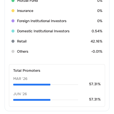
Mutual Fund
0%
Insurance
0%
Foreign Institutional Investors
0%
Domestic Institutional Investors
0.54%
Retail
42.16%
Others
-0.01%
Total Promoters
MAR '26
57.31
%
JUN '26
57.31
%