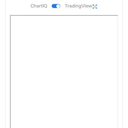
ChartIQ
TradingView