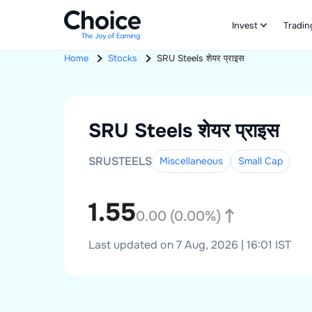
Invest
Tradin
Home
Stocks
SRU Steels
शेयर प्राइस
SRU Steels
शेयर प्राइस
SRUSTEELS
Miscellaneous
Small
Cap
1.55
0.00
(
0.00
%)
Last updated on 7 Aug, 2026 | 16:01 IST