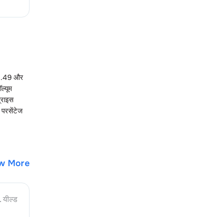
1.49
और
ल्यूम
प्राइस
 परसेंटेज
w More
. यील्ड