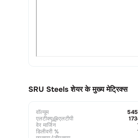
SRU Steels
शेयर के मुख्य मेट्रिक्स
वॉल्यूम
545
एलटीक्यू@एलटीपी
17
वेर मार्जिन
डिलीवरी %
एएसएम/जीएसएम