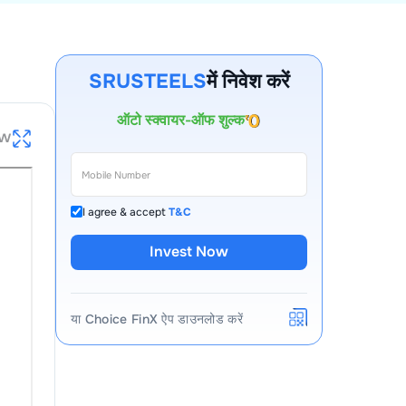
खाता खोलने का शुल्क
पहले वर्ष के लिए AMC
SRUSTEELS
में निवेश करें
ऑटो स्क्वायर-ऑफ शुल्क
कॉल और ट्रेड शुल्क
ew
I agree & accept
T&C
Invest Now
या Choice FinX ऐप डाउनलोड करें