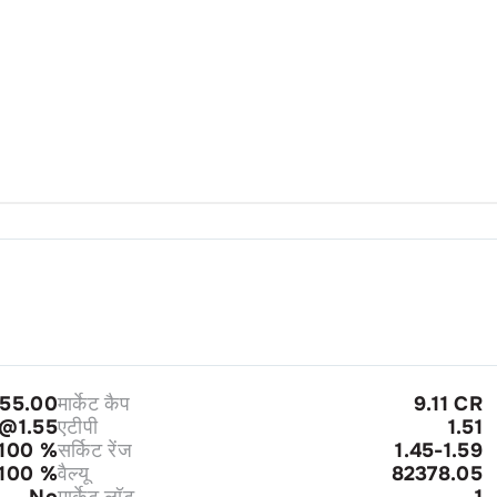
55.00
मार्केट कैप
9.11 CR
3@1.55
एटीपी
1.51
100
%
सर्किट रेंज
1.45-1.59
100
%
वैल्यू
82378.05
No
मार्केट लॉट
1