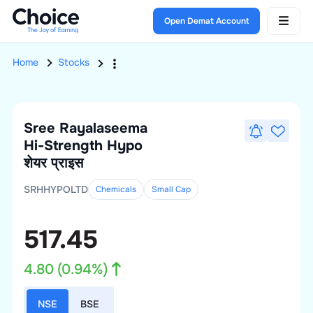
Open Demat Account
Home
Stocks
Sree Rayalaseema
Hi-Strength Hypo
शेयर प्राइस
SRHHYPOLTD
Chemicals
Small
Cap
517.45
4.80
(
0.94
%)
NSE
BSE