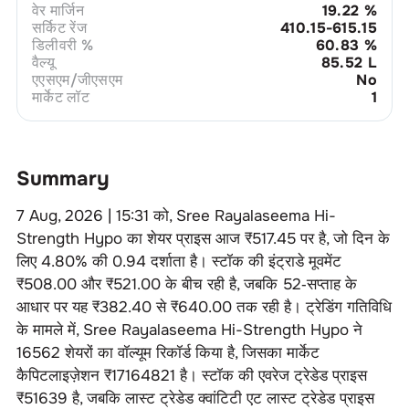
वेर मार्जिन
19.22
%
सर्किट रेंज
410.15-615.15
डिलीवरी %
60.83
%
वैल्यू
85.52 L
एएसएम/जीएसएम
No
मार्केट लॉट
1
Summary
7 Aug, 2026 | 15:31
को,
Sree Rayalaseema Hi-
Strength Hypo
का शेयर प्राइस आज ₹
517.45
पर है, जो दिन के
लिए
4.80
% की
0.94
दर्शाता है। स्टॉक की इंट्राडे मूवमेंट
₹
508.00
और ₹
521.00
के बीच रही है, जबकि 52‑सप्ताह के
आधार पर यह ₹
382.40
से ₹
640.00
तक रही है। ट्रेडिंग गतिविधि
के मामले में,
Sree Rayalaseema Hi-Strength Hypo
ने
16562
शेयरों का वॉल्यूम रिकॉर्ड किया है, जिसका मार्केट
कैपिटलाइज़ेशन ₹
17164821
है। स्टॉक की एवरेज ट्रेडेड प्राइस
₹
51639
है, जबकि लास्ट ट्रेडेड क्वांटिटी एट लास्ट ट्रेडेड प्राइस