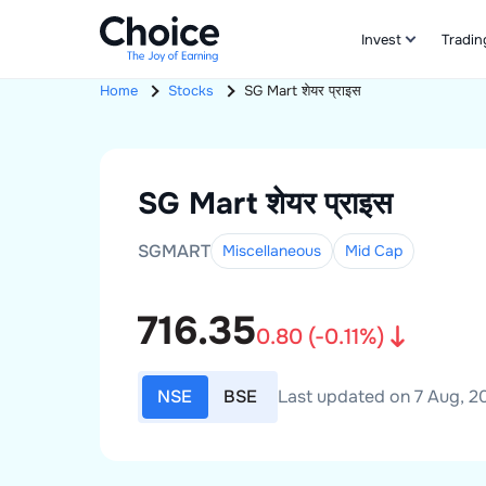
Invest
Tradin
Home
Stocks
SG Mart
शेयर प्राइस
SG Mart
शेयर प्राइस
SGMART
Miscellaneous
Mid
Cap
716.35
0.80
(
-0.11
%)
NSE
BSE
Last updated on 7 Aug, 20