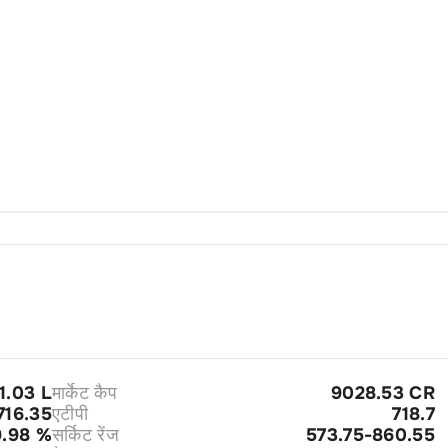
1.03 L
मार्केट कैप
9028.53 CR
716.35
एटीपी
718.7
9.98
%
सर्किट रेंज
573.75-860.55