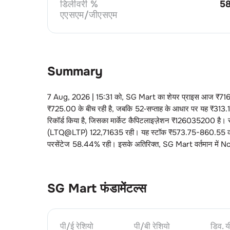
डिलीवरी %
5
एएसएम/जीएसएम
Summary
7 Aug, 2026 | 15:31
को,
SG Mart
का शेयर प्राइस आज ₹
71
₹
725.00
के बीच रही है, जबकि 52‑सप्ताह के आधार पर यह ₹
313.
रिकॉर्ड किया है, जिसका मार्केट कैपिटलाइज़ेशन ₹
126035200
है। स
(LTQ@LTP)
122
,
71635
रही। यह स्टॉक ₹
573.75-860.55
क
परसेंटेज
58.44
% रही। इसके अतिरिक्त,
SG Mart
वर्तमान में
N
SG Mart
फंडामेंटल्स
पी/ई रेशियो
पी/बी रेशियो
डिव. य