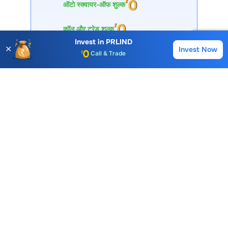
ऑटो स्क्वायर-ऑफ शुल्क
कॉल और ट्रेड शुल्क
Invest in
PRLIND
✕
Invest Now
Buy
Sell
Account Opening Fee
AMC for 1st Year
I agree & accept
T&C
Auto Square Off Charges
30 लाख+ डाउनलोड
Call & Trade
Open Account
विशेषज्ञों द्वारा समर्थित
प्रीमियम टूल्स
Choice International Limited , Sunil Patodia Tower,
J B Nagar,