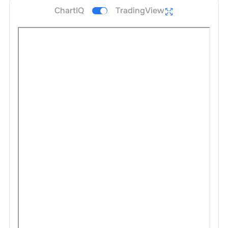
ChartIQ
TradingView