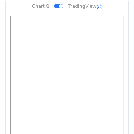
ChartIQ
TradingView