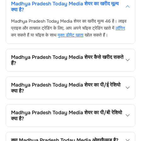
Madhya Pradesh Today Media
शेयर का खरीद मूल्य
क्या है?
Madhya Pradesh Today Media
शेयर का खरीद मूल्य
46
है। लाइव
प्राइस और तत्काल ट्रेडिंग के लिए, आप अपने चॉइस ट्रेडिंग खाते में
लॉगिन
कर सकते हैं या चॉइस के साथ
मुक्त डीमैट खाता
खोल सकते हैं।
Madhya Pradesh Today Media
शेयर कैसे खरीद सकते
हैं?
Madhya Pradesh Today Media
शेयर खरीदने के लिए अपने चॉइस
ट्रेडिंग खाते में लॉगिन करें, या चॉइस डीमैट खाता खोल, फिर फंड जोड़ें, कंपनी
Madhya Pradesh Today Media
शेयर का पी/ई रेशियो
का नाम खोजें, अपना ऑर्डर टाइप चुनें और ट्रेड प्लेस करें।
क्या है?
Madhya Pradesh Today Media
शेयर का प्राइस-टू-अर्निंग्स (पी/ई)
रेशियो
0
है। आप सापेक्ष मूल्यांकन के लिए इसकी तुलना सेक्टर के औसत से कर
Madhya Pradesh Today Media
शेयर का पी/बी रेशियो
सकते हैं।
क्या है?
Madhya Pradesh Today Media
शेयर का प्राइस-टू-बुक (पी/बी)
रेशियो
0
है। यह शेयर के मूल्य की तुलना उसकी बुक वैल्यू से करने में उपयोगी
क्या
Madhya Pradesh Today Media
ओवरवैल्यूड है?