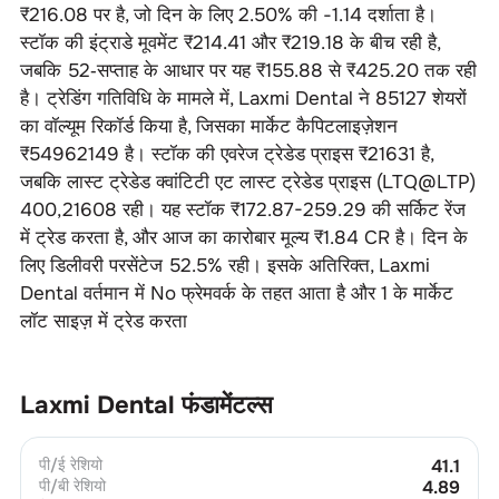
₹
216.08
पर है, जो दिन के लिए
2.50
% की
-1.14
दर्शाता है।
स्टॉक की इंट्राडे मूवमेंट ₹
214.41
और ₹
219.18
के बीच रही है,
जबकि 52‑सप्ताह के आधार पर यह ₹
155.88
से ₹
425.20
तक रही
है। ट्रेडिंग गतिविधि के मामले में,
Laxmi Dental
ने
85127
शेयरों
का वॉल्यूम रिकॉर्ड किया है, जिसका मार्केट कैपिटलाइज़ेशन
₹
54962149
है। स्टॉक की एवरेज ट्रेडेड प्राइस ₹
21631
है,
जबकि लास्ट ट्रेडेड क्वांटिटी एट लास्ट ट्रेडेड प्राइस (LTQ@LTP)
400
,
21608
रही। यह स्टॉक ₹
172.87-259.29
की सर्किट रेंज
में ट्रेड करता है, और आज का कारोबार मूल्य ₹
1.84 CR
है। दिन के
लिए डिलीवरी परसेंटेज
52.5
% रही। इसके अतिरिक्त,
Laxmi
Dental
वर्तमान में
No
फ्रेमवर्क के तहत आता है और
1
के मार्केट
लॉट साइज़ में ट्रेड करता
Laxmi Dental
फंडामेंटल्स
पी/ई रेशियो
41.1
पी/बी रेशियो
4.89