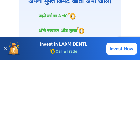
अपना मुफ्त डिमैट खाता अभी खोलें!
पहले वर्ष का AMC
Account Opening Fee
ऑटो स्क्वायर-ऑफ शुल्क
AMC for 1st Year
Invest in
LAXMIDENTL
कॉल और ट्रेड शुल्क
✕
Invest Now
Auto Square Off Charges
Buy
Sell
Call & Trade
I agree & accept
T&C
30 लाख+ डाउनलोड
Open Account
विशेषज्ञों द्वारा समर्थित
प्रीमियम टूल्स