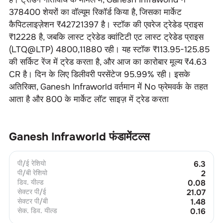
378400
शेयरों का वॉल्यूम रिकॉर्ड किया है, जिसका मार्केट
कैपिटलाइज़ेशन ₹
42721397
है। स्टॉक की एवरेज ट्रेडेड प्राइस
₹
12228
है, जबकि लास्ट ट्रेडेड क्वांटिटी एट लास्ट ट्रेडेड प्राइस
(LTQ@LTP)
4800
,
11880
रही। यह स्टॉक ₹
113.95-125.85
की सर्किट रेंज में ट्रेड करता है, और आज का कारोबार मूल्य ₹
4.63
CR
है। दिन के लिए डिलीवरी परसेंटेज
95.99
% रही। इसके
अतिरिक्त,
Ganesh Infraworld
वर्तमान में
No
फ्रेमवर्क के तहत
आता है और
800
के मार्केट लॉट साइज़ में ट्रेड करता
Ganesh Infraworld
फंडामेंटल्स
पी/ई रेशियो
6.3
पी/बी रेशियो
2
डिव. यील्ड
0.08
सेक्टर पी/ई
21.07
सेक्टर पी/बी
1.48
सेक. डिव. यील्ड
0.16