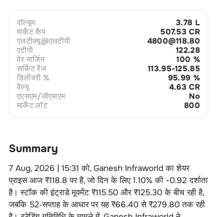
वॉल्यूम
3.78 L
मार्केट कैप
507.53 CR
एलटीक्यू@एलटीपी
4800@118.80
एटीपी
122.28
वेर मार्जिन
100
%
सर्किट रेंज
113.95-125.85
डिलीवरी %
95.99
%
वैल्यू
4.63 CR
एएसएम/जीएसएम
No
मार्केट लॉट
800
Summary
7 Aug, 2026 | 15:31
को,
Ganesh Infraworld
का शेयर
प्राइस आज ₹
118.8
पर है, जो दिन के लिए
1.10
% की
-0.92
दर्शाता
है। स्टॉक की इंट्राडे मूवमेंट ₹
115.50
और ₹
125.30
के बीच रही है,
जबकि 52‑सप्ताह के आधार पर यह ₹
66.40
से ₹
279.80
तक रही
है। ट्रेडिंग गतिविधि के मामले में,
Ganesh Infraworld
ने