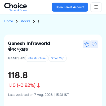
Open Demat Account
Home
Stocks
Ganesh Infraworld
शेयर प्राइस
GANESHIN
Infrastructure
Small
Cap
118.8
1.10
(
-0.92
%)
Last updated on 7 Aug, 2026 | 15:31 IST