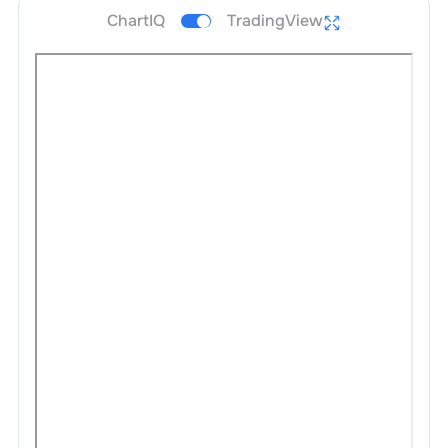
ChartIQ
TradingView