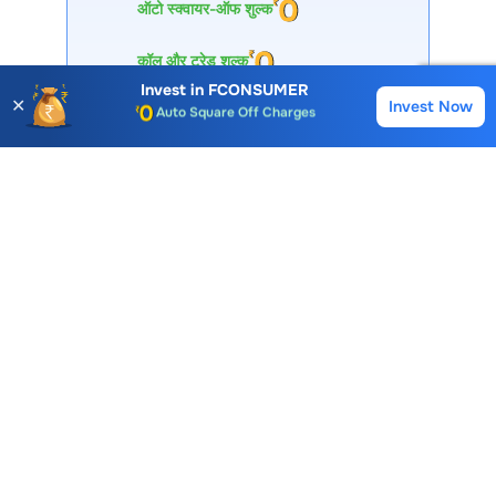
ऑटो स्क्वायर-ऑफ शुल्क
Account Opening Fee
AMC for 1st Year
कॉल और ट्रेड शुल्क
Auto Square Off Charges
Invest in
FCONSUMER
✕
Invest Now
Buy
Sell
Call & Trade
I agree & accept
T&C
Open Account
30 लाख+ डाउनलोड
विशेषज्ञों द्वारा समर्थित
प्रीमियम टूल्स
Choice International Limited , Sunil Patodia Tower,
J B Nagar,