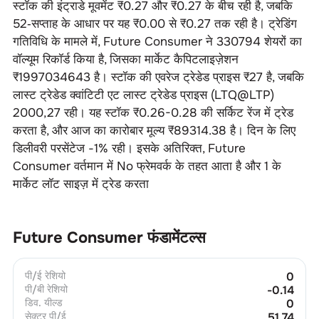
स्टॉक की इंट्राडे मूवमेंट ₹
0.27
और ₹
0.27
के बीच रही है, जबकि
52‑सप्ताह के आधार पर यह ₹
0.00
से ₹
0.27
तक रही है। ट्रेडिंग
गतिविधि के मामले में,
Future Consumer
ने
330794
शेयरों का
वॉल्यूम रिकॉर्ड किया है, जिसका मार्केट कैपिटलाइज़ेशन
₹
1997034643
है। स्टॉक की एवरेज ट्रेडेड प्राइस ₹
27
है, जबकि
लास्ट ट्रेडेड क्वांटिटी एट लास्ट ट्रेडेड प्राइस (LTQ@LTP)
2000
,
27
रही। यह स्टॉक ₹
0.26-0.28
की सर्किट रेंज में ट्रेड
करता है, और आज का कारोबार मूल्य ₹
89314.38
है। दिन के लिए
डिलीवरी परसेंटेज
-1
% रही। इसके अतिरिक्त,
Future
Consumer
वर्तमान में
No
फ्रेमवर्क के तहत आता है और
1
के
मार्केट लॉट साइज़ में ट्रेड करता
Future Consumer
फंडामेंटल्स
पी/ई रेशियो
0
पी/बी रेशियो
-0.14
डिव. यील्ड
0
सेक्टर पी/ई
51.74