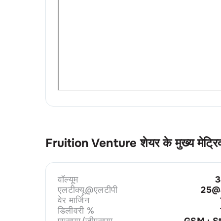
Fruition Venture
शेयर के मुख्य मेट्रि
वॉल्यूम
3
एलटीक्यू@एलटीपी
25@
वेर मार्जिन
डिलीवरी %
एएसएम/जीएसएम
GSM : S