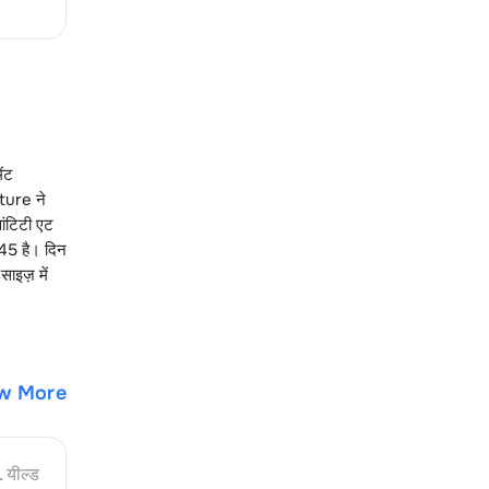
ेंट
nture
ने
वांटिटी एट
.45
है। दिन
साइज़ में
w More
. यील्ड