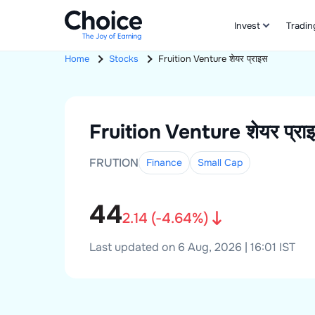
Invest
Tradin
Home
Stocks
Fruition Venture
शेयर प्राइस
Fruition Venture
शेयर प्रा
FRUTION
Finance
Small
Cap
44
2.14
(
-4.64
%)
Last updated on 6 Aug, 2026 | 16:01 IST