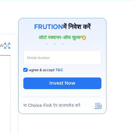
खाता खोलने का शुल्क
पहले वर्ष के लिए AMC
FRUTION
में निवेश करें
ऑटो स्क्वायर-ऑफ शुल्क
कॉल और ट्रेड शुल्क
ew
I agree & accept
T&C
Invest Now
या Choice FinX ऐप डाउनलोड करें