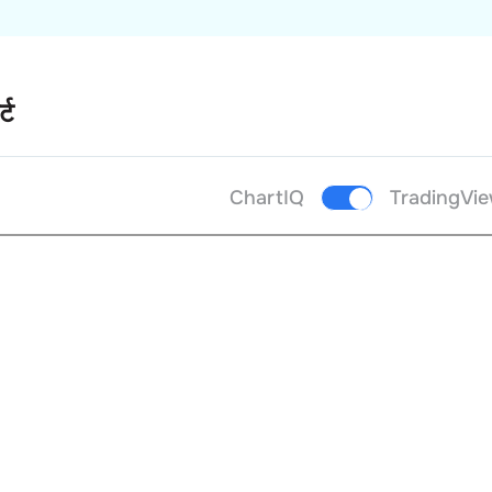
्ट
ChartIQ
TradingVi