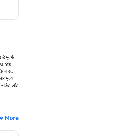
ाडे मूवमेंट
Paints
कि लास्ट
ार मूल्य
 मार्केट लॉट
w More