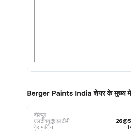
Berger Paints India
शेयर के मुख्य म
वॉल्यूम
एलटीक्यू@एलटीपी
26@5
वेर मार्जिन
1