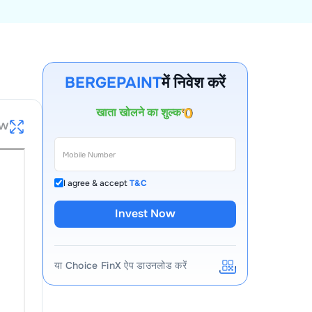
BERGEPAINT
में निवेश करें
खाता खोलने का शुल्क
पहले वर्ष के लिए AMC
ew
ऑटो स्क्वायर-ऑफ शुल्क
कॉल और ट्रेड शुल्क
I agree & accept
T&C
Invest Now
या Choice FinX ऐप डाउनलोड करें