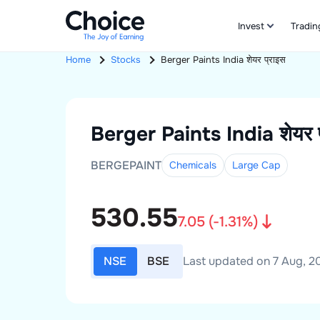
Invest
Tradin
Home
Stocks
Berger Paints India
शेयर प्राइस
Berger Paints India
शेयर 
BERGEPAINT
Chemicals
Large
Cap
530.55
7.05
(
-1.31
%)
NSE
BSE
Last updated on 7 Aug, 20