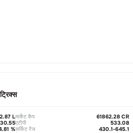
ेट्रिक्स
2.87 L
मार्केट कैप
61862.28 CR
30.55
एटीपी
533.08
4.81
%
सर्किट रेंज
430.1-645.1