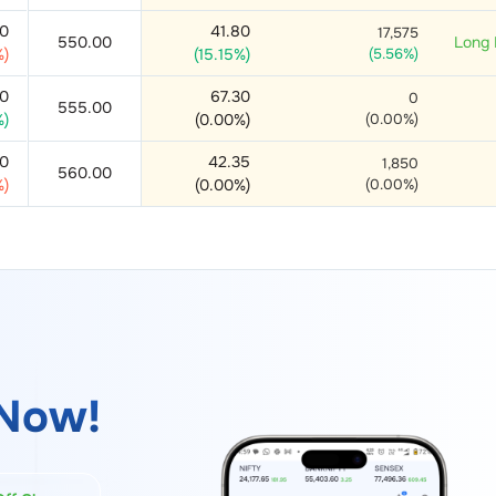
00
41.80
17,575
550.00
Long 
%)
(
15.15
%)
(
5.56
%)
90
67.30
0
555.00
%)
(
0.00
%)
(
0.00
%)
20
42.35
1,850
560.00
%)
(
0.00
%)
(
0.00
%)
Now!