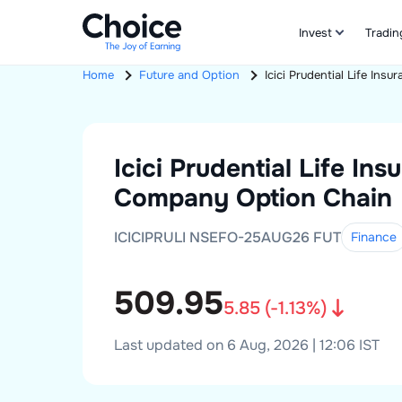
Invest
Tradin
Home
Future and Option
Icici Prudential Life In
Icici Prudential Life Ins
Company
Option Chain
ICICIPRULI NSEFO-25AUG26 FUT
Finance
509.95
5.85
(
-1.13
%)
Last updated on 6 Aug, 2026 | 12:06 IST