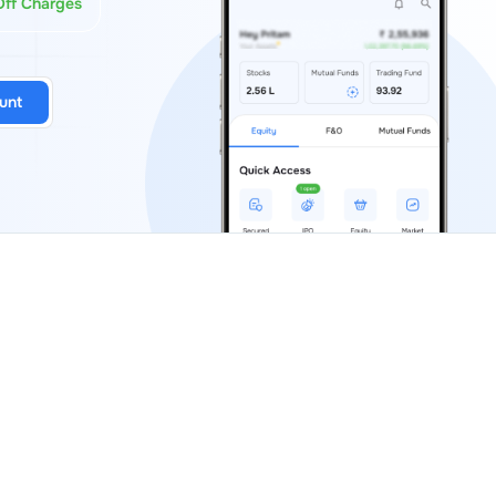
Off Charges
unt