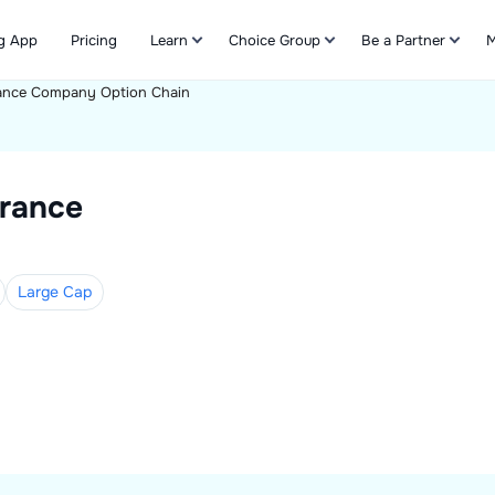
g App
Pricing
Learn
Choice Group
Be a Partner
M
surance Company Option Chain
Refer & Earn
urance
Large
Cap