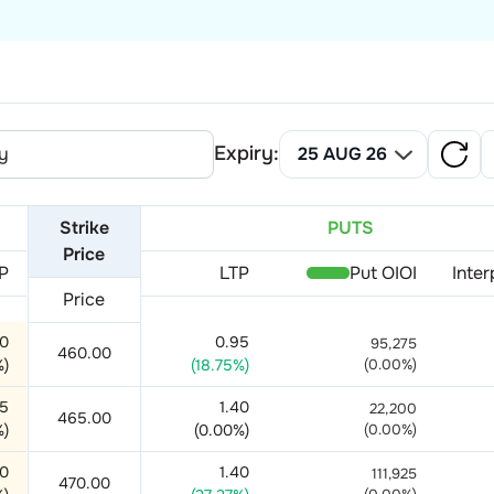
Expiry:
Strike
PUTS
Price
P
LTP
Put OI
OI
Inter
Price
10
0.95
95,275
460.00
%)
(
18.75
%)
(
0.00
%)
25
1.40
22,200
465.00
%)
(
0.00
%)
(
0.00
%)
50
1.40
111,925
470.00