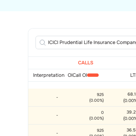
CALLS
Interpretation
OI
Call OI
LT
68.
925
-
(
0.00
%)
(
0.00
39.
0
-
(
0.00
%)
(
0.00
36.
925
-