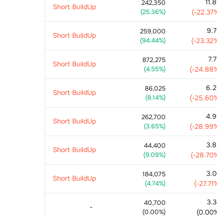
11.
242,350
Short BuildUp
(
25.36
%)
(
-22.37
9.
259,000
Short BuildUp
(
94.44
%)
(
-23.32
7.
872,275
Short BuildUp
(
4.55
%)
(
-24.88
6.
86,025
Short BuildUp
(
8.14
%)
(
-25.60
4.
262,700
Short BuildUp
(
3.65
%)
(
-28.99
3.
44,400
Short BuildUp
(
9.09
%)
(
-28.70
3.
184,075
Short BuildUp
(
4.74
%)
(
-27.71
3.
40,700
-
(
0.00
%)
(
0.00