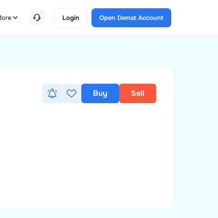
ore
Login
Open Demat Account
Buy
Sell