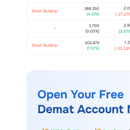
2.
268,250
Short BuildUp
(
4.32
%)
(
-27.27
2.
3,700
-
(
0.00
%)
(
3.57
1.
302,475
Short BuildUp
(
7.57
%)
(
-33.33
Open Your Free
Demat Account 