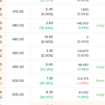
%)
(
27.27
%)
(
0.00
%)
05
5.45
1,850
475.00
%)
(
0.00
%)
(
0.00
%)
50
2.60
148,000
480.00
Long 
%)
(
36.84
%)
(
9.59
%)
50
19.95
0
485.00
%)
(
0.00
%)
(
0.00
%)
40
3.35
139,675
490.00
%)
(
0.00
%)
(
0.00
%)
90
5.65
68,450
495.00
Long 
%)
(
24.18
%)
(
17.46
%)
35
7.30
513,375
500.00
Short
%)
(
30.36
%)
(
-3.98
%)
15
9.35
61,050
505.00
Long 
%)
(
28.97
%)
(
11.86
%)