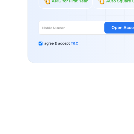
AMC for First Year
Auto Square 
Open Acco
I agree & accept
T&C