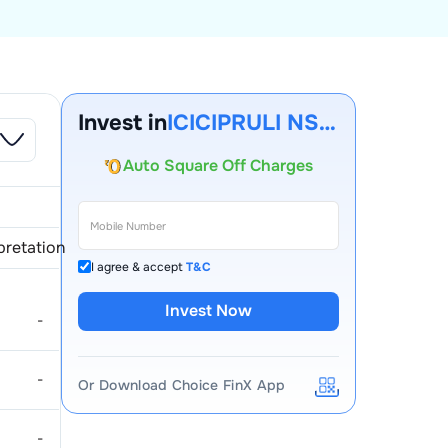
Account Opening Fee
AMC for 1st Year
Invest in
ICICIPRULI NSEFO-25AUG26 FUT
Auto Square Off Charges
Call & Trade
pretation
I agree & accept
T&C
Invest Now
-
-
Or Download Choice FinX App
-