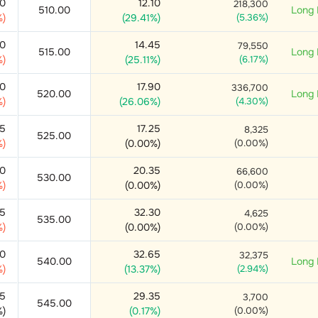
80
12.10
218,300
510.00
Long 
%)
(
29.41
%)
(
5.36
%)
70
14.45
79,550
515.00
Long 
%)
(
25.11
%)
(
6.17
%)
70
17.90
336,700
520.00
Long 
%)
(
26.06
%)
(
4.30
%)
25
17.25
8,325
525.00
%)
(
0.00
%)
(
0.00
%)
90
20.35
66,600
530.00
%)
(
0.00
%)
(
0.00
%)
85
32.30
4,625
535.00
%)
(
0.00
%)
(
0.00
%)
00
32.65
32,375
540.00
Long 
%)
(
13.37
%)
(
2.94
%)
35
29.35
3,700
545.00
%)
(
0.17
%)
(
0.00
%)