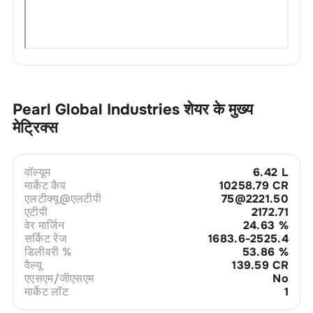
Pearl Global Industries
शेयर के मुख्य
मेट्रिक्स
वॉल्यूम
6.42 L
मार्केट कैप
10258.79 CR
एलटीक्यू@एलटीपी
75@2221.50
एटीपी
2172.71
वेर मार्जिन
24.63
%
सर्किट रेंज
1683.6-2525.4
डिलीवरी %
53.86
%
वैल्यू
139.59 CR
एएसएम/जीएसएम
No
मार्केट लॉट
1