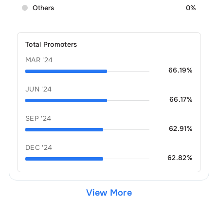
Others
0%
Total Promoters
MAR '24
66.19
%
JUN '24
66.17
%
SEP '24
62.91
%
DEC '24
62.82
%
View More