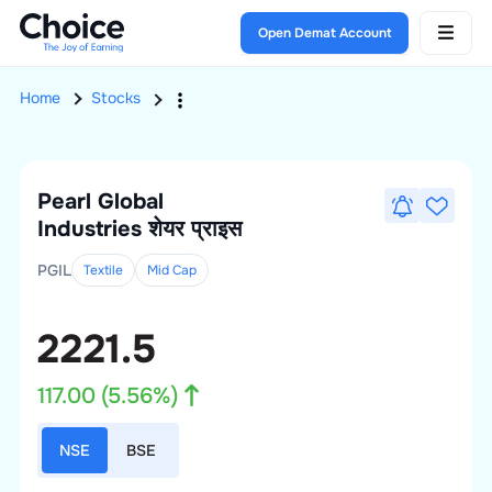
Open Demat Account
Home
Stocks
Pearl Global
Industries
शेयर प्राइस
PGIL
Textile
Mid
Cap
2221.5
117.00
(
5.56
%)
NSE
BSE