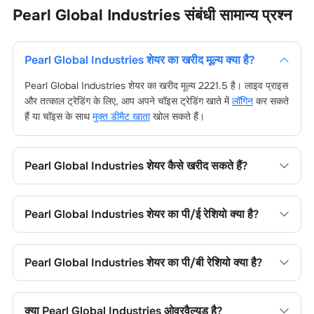
Pearl Global Industries
संबंधी सामान्य प्रश्न
Pearl Global Industries
शेयर का खरीद मूल्य क्या है?
Pearl Global Industries
शेयर का खरीद मूल्य
2221.5
है। लाइव प्राइस
और तत्काल ट्रेडिंग के लिए, आप अपने चॉइस ट्रेडिंग खाते में
लॉगिन
कर सकते
हैं या चॉइस के साथ
मुक्त डीमैट खाता
खोल सकते हैं।
Pearl Global Industries
शेयर कैसे खरीद सकते हैं?
Pearl Global Industries
शेयर खरीदने के लिए अपने चॉइस ट्रेडिंग खाते
में लॉगिन करें, या चॉइस डीमैट खाता खोल, फिर फंड जोड़ें, कंपनी का नाम
Pearl Global Industries
शेयर का पी/ई रेशियो क्या है?
खोजें, अपना ऑर्डर टाइप चुनें और ट्रेड प्लेस करें।
Pearl Global Industries
शेयर का प्राइस-टू-अर्निंग्स (पी/ई) रेशियो
35.12
है। आप सापेक्ष मूल्यांकन के लिए इसकी तुलना सेक्टर के औसत से कर
Pearl Global Industries
शेयर का पी/बी रेशियो क्या है?
सकते हैं।
Pearl Global Industries
शेयर का प्राइस-टू-बुक (पी/बी) रेशियो
6.7
है।
यह शेयर के मूल्य की तुलना उसकी बुक वैल्यू से करने में उपयोगी है।
क्या
Pearl Global Industries
ओवरवैल्यूड है?