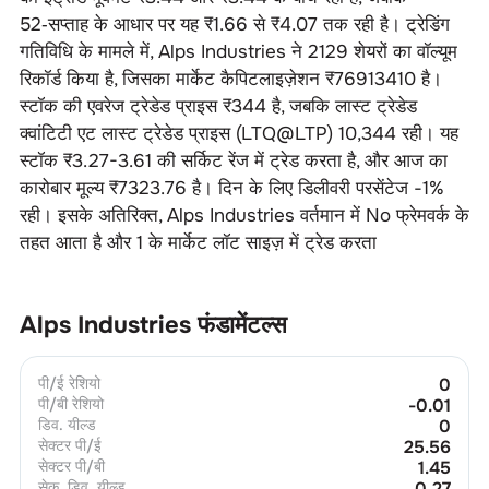
52‑सप्ताह के आधार पर यह ₹
1.66
से ₹
4.07
तक रही है। ट्रेडिंग
गतिविधि के मामले में,
Alps Industries
ने
2129
शेयरों का वॉल्यूम
रिकॉर्ड किया है, जिसका मार्केट कैपिटलाइज़ेशन ₹
76913410
है।
स्टॉक की एवरेज ट्रेडेड प्राइस ₹
344
है, जबकि लास्ट ट्रेडेड
क्वांटिटी एट लास्ट ट्रेडेड प्राइस (LTQ@LTP)
10
,
344
रही। यह
स्टॉक ₹
3.27-3.61
की सर्किट रेंज में ट्रेड करता है, और आज का
कारोबार मूल्य ₹
7323.76
है। दिन के लिए डिलीवरी परसेंटेज
-1
%
रही। इसके अतिरिक्त,
Alps Industries
वर्तमान में
No
फ्रेमवर्क के
तहत आता है और
1
के मार्केट लॉट साइज़ में ट्रेड करता
Alps Industries
फंडामेंटल्स
पी/ई रेशियो
0
पी/बी रेशियो
-0.01
डिव. यील्ड
0
सेक्टर पी/ई
25.56
सेक्टर पी/बी
1.45
सेक. डिव. यील्ड
0.27