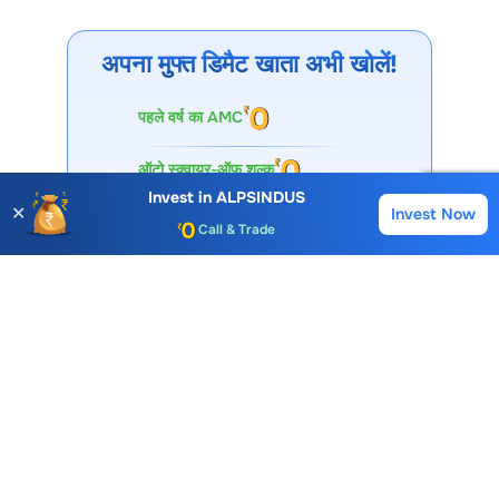
और
1.66
है। ये मूल्य मूल्य सीमाएं, ट्रेडिंग रेंज, अस्थिरता, संभावित सपोर्ट/
रेजिस्टेंस और मूल्य गति को दर्शाते हैं।
अपना मुफ्त डिमैट खाता अभी खोलें!
पहले वर्ष का AMC
Account Opening Fee
AMC for 1st Year
ऑटो स्क्वायर-ऑफ शुल्क
Auto Square Off Charges
Invest in
ALPSINDUS
✕
Invest Now
Buy
Sell
कॉल और ट्रेड शुल्क
Call & Trade
I agree & accept
T&C
Open Account
30 लाख+ डाउनलोड
विशेषज्ञों द्वारा समर्थित