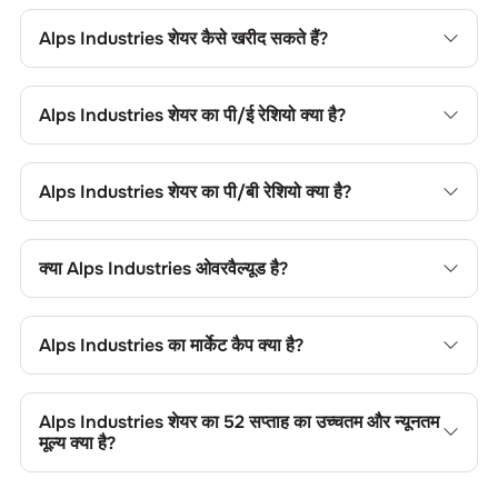
Alps Industries
शेयर कैसे खरीद सकते हैं?
Alps Industries
शेयर खरीदने के लिए अपने चॉइस ट्रेडिंग खाते में लॉगिन
करें, या चॉइस डीमैट खाता खोल, फिर फंड जोड़ें, कंपनी का नाम खोजें, अपना
Alps Industries
शेयर का पी/ई रेशियो क्या है?
ऑर्डर टाइप चुनें और ट्रेड प्लेस करें।
Alps Industries
शेयर का प्राइस-टू-अर्निंग्स (पी/ई) रेशियो
0
है। आप
सापेक्ष मूल्यांकन के लिए इसकी तुलना सेक्टर के औसत से कर सकते हैं।
Alps Industries
शेयर का पी/बी रेशियो क्या है?
Alps Industries
शेयर का प्राइस-टू-बुक (पी/बी) रेशियो
-0.01
है। यह
शेयर के मूल्य की तुलना उसकी बुक वैल्यू से करने में उपयोगी है।
क्या
Alps Industries
ओवरवैल्यूड है?
Alps Industries
शेयर का प्राइस-टू-बुक (पी/बी) रेशियो
1.45
है। यह
शेयर के मूल्य की तुलना उसकी बुक वैल्यू से करने में उपयोगी है।
Alps Industries
का मार्केट कैप क्या है?
Alps Industries
का मार्केट कैप
27.00 CR
है। यह कंपनी के आकार की
श्रेणी और ट्रेडिंग लिक्विडिटी को दर्शाता है।
Alps Industries
शेयर का 52 सप्ताह का उच्चतम और न्यूनतम
मूल्य क्या है?
Alps Industries
शेयर का 52 सप्ताह का उच्चतम और न्यूनतम मूल्य
4.07