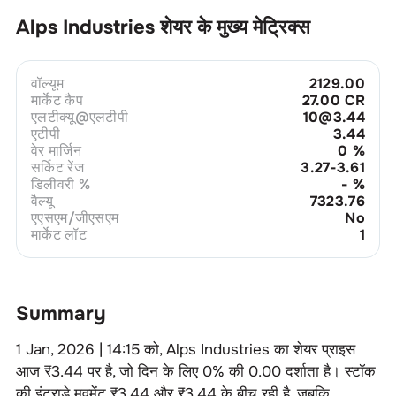
Alps Industries
शेयर के मुख्य मेट्रिक्स
वॉल्यूम
2129.00
मार्केट कैप
27.00 CR
एलटीक्यू@एलटीपी
10@3.44
एटीपी
3.44
वेर मार्जिन
0
%
सर्किट रेंज
3.27-3.61
डिलीवरी %
-
%
वैल्यू
7323.76
एएसएम/जीएसएम
No
मार्केट लॉट
1
Summary
1 Jan, 2026 | 14:15
को,
Alps Industries
का शेयर प्राइस
आज ₹
3.44
पर है, जो दिन के लिए
0
% की
0.00
दर्शाता है। स्टॉक
की इंट्राडे मूवमेंट ₹
3.44
और ₹
3.44
के बीच रही है, जबकि