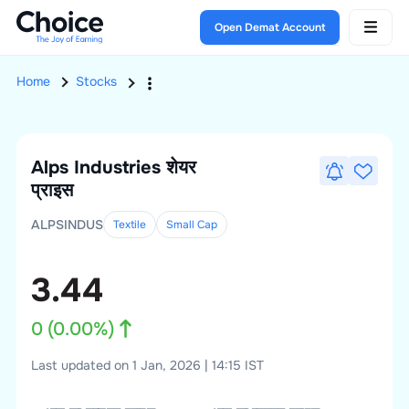
Open Demat Account
Home
Stocks
Alps Industries
शेयर
प्राइस
ALPSINDUS
Textile
Small
Cap
3.44
0
(
0.00
%)
Last updated on 1 Jan, 2026 | 14:15 IST