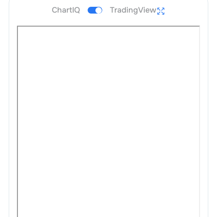
ChartIQ
TradingView